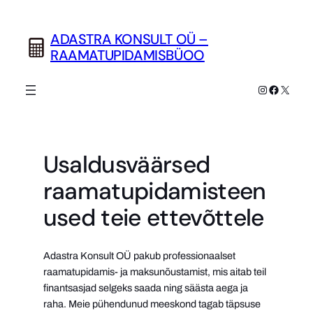
Liigu
sisu
ADASTRA KONSULT OÜ –
juurde
RAAMATUPIDAMISBÜOO
Instagram
Faceboo
X
Usaldusväärsed
raamatupidamisteen
used teie ettevõttele
Adastra Konsult OÜ pakub professionaalset
raamatupidamis- ja maksunõustamist, mis aitab teil
finantsasjad selgeks saada ning säästa aega ja
raha. Meie pühendunud meeskond tagab täpsuse